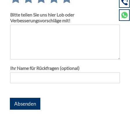
mit
mit
mit
mit
mit
1
2
3
4
5
Bitte teilen Sie uns hier Lob oder
von
von
von
von
von
Verbesserungsvorschläge mit!
5
5
5
5
5
Ihr Name für Rückfragen (optional)
Absenden