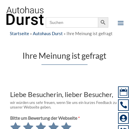
Notfallnummer,
07158 9000-0
24h erreichbar
Search Button
Search
for:
Startseite
»
Autohaus Durst
»
Ihre Meinung ist gefragt
Ihre Meinung ist gefragt

Liebe Besucherin, lieber Besucher,
wir würden uns sehr freuen, wenn Sie uns ein kurzes Feedback zu

unserer Webseite geben.

Bitte um Bewertung der Webseite
*
Bewerte
Bewerte
Bewerte
Bewerte
Bewerte