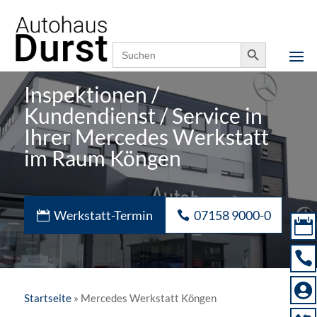
Notfallnummer,
07158 9000-0
24h erreichbar
Search Button
Search
for:
Inspektionen /
Kundendienst / Service in
Ihrer Mercedes Werkstatt
im Raum Köngen
Werkstatt-Termin
07158 9000-0



Startseite
»
Mercedes Werkstatt Köngen