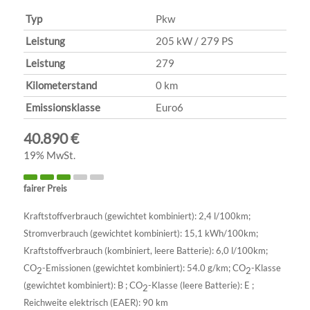
Typ
Pkw
Leistung
205 kW / 279 PS
Leistung
279
Kilometerstand
0 km
Emissionsklasse
Euro6
40.890 €
19% MwSt.
fairer Preis
Kraftstoffverbrauch (gewichtet kombiniert):
2,4 l/100km
;
Stromverbrauch (gewichtet kombiniert):
15,1 kWh/100km
;
Kraftstoffverbrauch (kombiniert, leere Batterie):
6,0 l/100km
;
CO
-Emissionen (gewichtet kombiniert):
54.0 g/km
;
CO
-Klasse
2
2
(gewichtet kombiniert):
B
;
CO
-Klasse (leere Batterie):
E
;
2
Reichweite elektrisch (EAER):
90 km