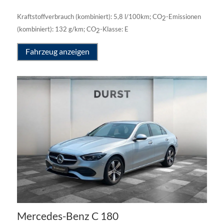
Kraftstoffverbrauch (kombiniert):
5,8 l/100km
;
CO
-Emissionen
2
(kombiniert):
132 g/km
;
CO
-Klasse:
E
2
Fahrzeug anzeigen
Mercedes-Benz
C 180