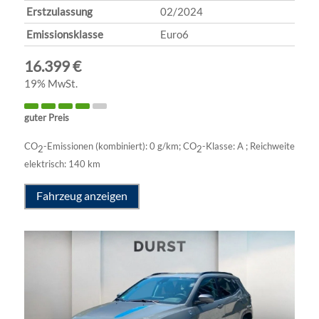
Erstzulassung
02/2024
Emissionsklasse
Euro6
16.399 €
19% MwSt.
guter Preis
CO
-Emissionen (kombiniert):
0 g/km
;
CO
-Klasse:
A
;
Reichweite
2
2
elektrisch:
140 km
Fahrzeug anzeigen