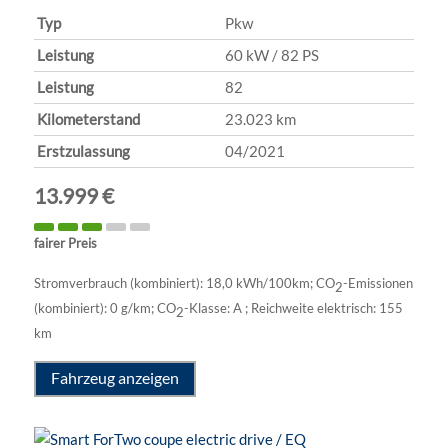
Typ
Pkw
Leistung
60 kW / 82 PS
Leistung
82
Kilometerstand
23.023 km
Erstzulassung
04/2021
13.999 €
fairer Preis
Stromverbrauch (kombiniert):
18,0 kWh/100km
;
CO
-Emissionen
2
(kombiniert):
0 g/km
;
CO
-Klasse:
A
;
Reichweite elektrisch:
155
2
km
Fahrzeug anzeigen