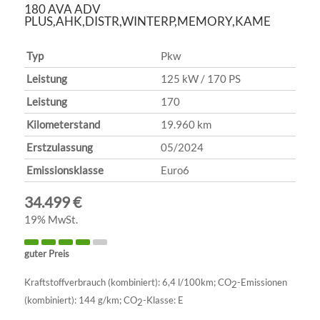
180 AVA ADV
PLUS,AHK,DISTR,WINTERP,MEMORY,KAME
Typ
Pkw
Leistung
125 kW / 170 PS
Leistung
170
Kilometerstand
19.960 km
Erstzulassung
05/2024
Emissionsklasse
Euro6
34.499 €
19% MwSt.
guter Preis
Kraftstoffverbrauch (kombiniert):
6,4 l/100km
;
CO
-Emissionen
2
(kombiniert):
144 g/km
;
CO
-Klasse:
E
2