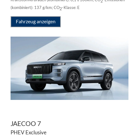
2
(kombiniert):
137 g/km
;
CO
-Klasse:
E
2
Fahrzeug anzeigen
JAECOO
7
PHEV Exclusive