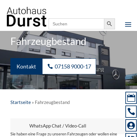
Notfallnummer,
07158 9000-0
24h erreichbar
Search Button
Search
for:
Fahrzeugbestand
Kontakt
07158 9000-17

Startseite
»
Fahrzeugbestand


WhatsApp Chat / Video-Call
Sie haben eine Frage zu unseren Fahrzeugen oder wollen eine