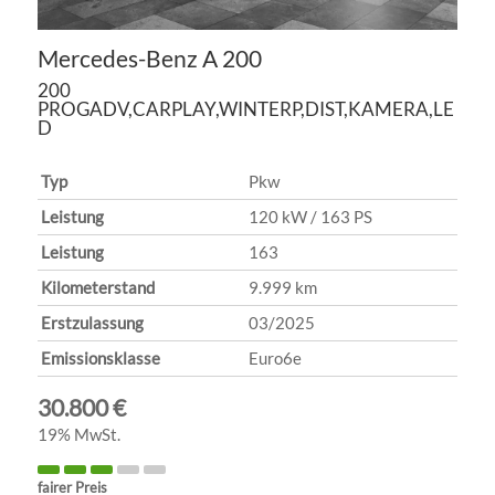
Mercedes-Benz
A 200
200
PROGADV,CARPLAY,WINTERP,DIST,KAMERA,LE
D
Typ
Pkw
Leistung
120 kW / 163 PS
Leistung
163
Kilometerstand
9.999 km
Erstzulassung
03/2025
Emissionsklasse
Euro6e
30.800 €
19% MwSt.
fairer Preis