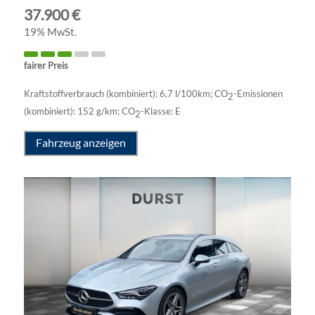
37.900 €
19% MwSt.
fairer Preis
Kraftstoffverbrauch (kombiniert):
6,7 l/100km
;
CO
-Emissionen
2
(kombiniert):
152 g/km
;
CO
-Klasse:
E
2
Fahrzeug anzeigen