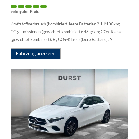
sehr guter Preis
Kraftstoffverbrauch (kombiniert, leere Batterie):
2,1 l/100km
;
CO
-Emissionen (gewichtet kombiniert):
48 g/km
;
CO
-Klasse
2
2
(gewichtet kombiniert):
B
;
CO
-Klasse (leere Batterie):
A
2
Fahrzeug anzeigen