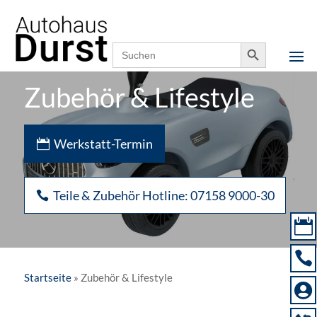
Notfallnummer,
07158 9000-0
24h erreichbar
Search Button
Search
for:
Zubehör & Lifestyle
Werkstatt-Termin
Teile & Zubehör Hotline: 07158 9000-30


Startseite
»
Zubehör & Lifestyle
