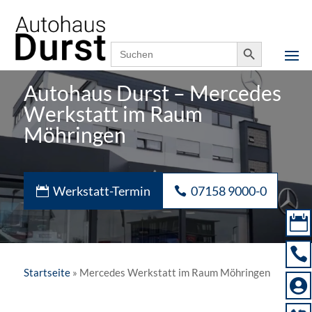
Notfallnummer,
07158 9000-0
24h erreichbar
Search Button
Search
for:
Autohaus Durst – Mercedes
Werkstatt im Raum
Möhringen
Werkstatt-Termin
07158 9000-0


Startseite
»
Mercedes Werkstatt im Raum Möhringen
