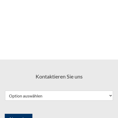
Ihren nächsten Werkstatt-Termin können Sie im Autohaus
Durst, Ihrer Mercedes Werkstatt im Raum Möhringen,
auch direkt online vereinbaren. Und bei einer fälligen
Inspektion garantieren wir Ihnen einen Termin innerhalb
von drei Tagen. Überzeugen Sie sich selbst von unseren
Leistungen und nehmen Sie gleich Kontakt mit uns auf!
Kontaktieren Sie uns