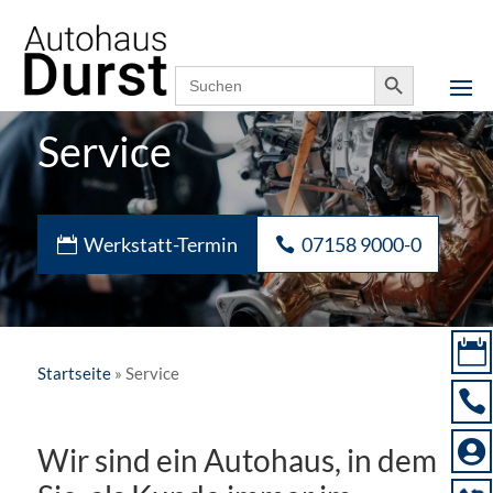
Notfallnummer,
07158 9000-0
24h erreichbar
Search Button
Search
for:
Service
Werkstatt-Termin
07158 9000-0

Startseite
»
Service


Wir sind ein Autohaus, in dem