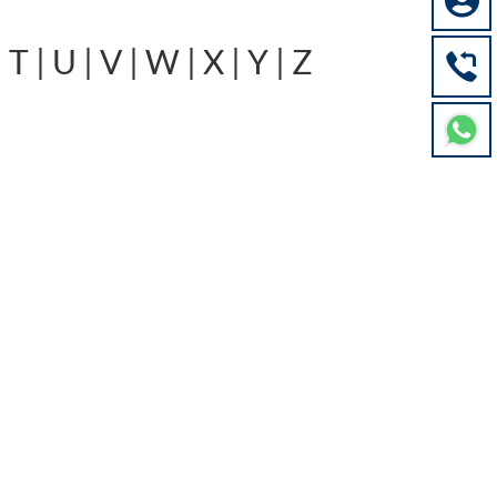

|
T
|
U
|
V
|
W
|
X
|
Y
|
Z