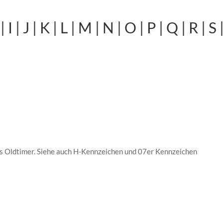
|
I
|
J
|
K
|
L
|
M
|
N
|
O
|
P
|
Q
|
R
|
S
als Oldtimer. Siehe auch H-Kennzeichen und 07er Kennzeichen