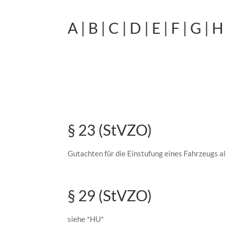
A
|
B
|
C
|
D
|
E
|
F
|
G
|
H
§ 23 (StVZO)
Gutachten für die Einstufung eines Fahrzeugs 
§ 29 (StVZO)
siehe *HU*