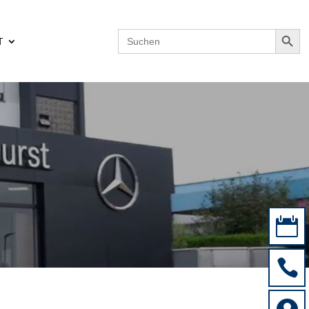
Search Button
Search
T
for:

