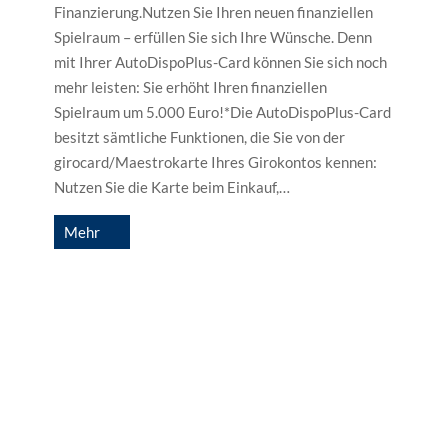
Finanzierung.Nutzen Sie Ihren neuen finanziellen
Kl
Spielraum – erfüllen Sie sich Ihre Wünsche. Denn
de
mit Ihrer AutoDispoPlus-Card können Sie sich noch
ei
mehr leisten: Sie erhöht Ihren finanziellen
g
Spielraum um 5.000 Euro!*Die AutoDispoPlus-Card
Pa
besitzt sämtliche Funktionen, die Sie von der
Ze
girocard/Maestrokarte Ihres Girokontos kennen:
d
Nutzen Sie die Karte beim Einkauf,…
Mehr