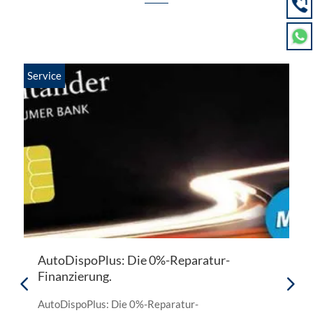
Service
Serv
AutoDispoPlus: Die 0%-Reparatur-
F
Finanzierung.
Fu
AutoDispoPlus: Die 0%-Reparatur-
K