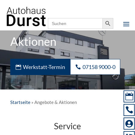
Notfallnummer,
07158 9000-0
24h erreichbar
Search Button
Search
for:
Aktionen
Werkstatt-Termin
07158 9000-0

Startseite
»
Angebote & Aktionen


Service