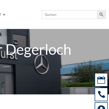
Search Button
Search
T
for:
r Degerloch

