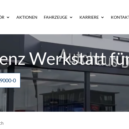
ÖR
AKTIONEN
FAHRZEUGE
KARRIERE
KONTAK
enz Werkstatt fü
 9000-0
ch