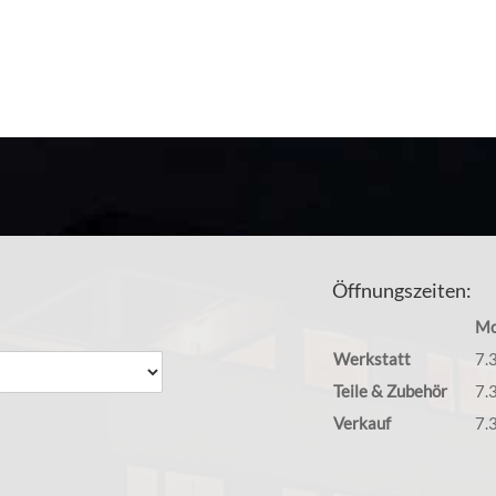
min mit Ihrer Mercedes Werkstatt Degerloch, sei es für eine Wartun
bil. Bei uns ist Ihr Mercedes in den besten Händen. Wir freuen uns a
Öffnungszeiten:
Mo
Werkstatt
7.
Teile & Zubehör
7.
Verkauf
7.