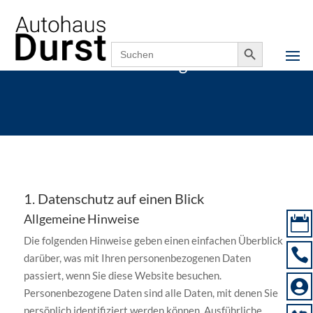
Search Button
Search
for:
Datenschutz­erklärung
1. Datenschutz auf einen Blick
Allgemeine Hinweise

Die folgenden Hinweise geben einen einfachen Überblick

darüber, was mit Ihren personenbezogenen Daten
passiert, wenn Sie diese Website besuchen.

Personenbezogene Daten sind alle Daten, mit denen Sie
persönlich identifiziert werden können. Ausführliche