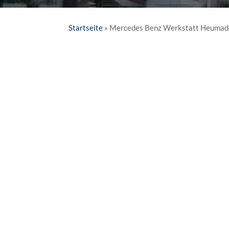
Startseite
»
Mercedes Benz Werkstatt Heumad
Sie wohnen im Raum Heumaden, fahren einen Me
Heumaden sind Sie genau richtig! Wir kümmern 
Fehleranalyse – unser Expertenteam steht Ihnen 
Sicher unterwegs mit r