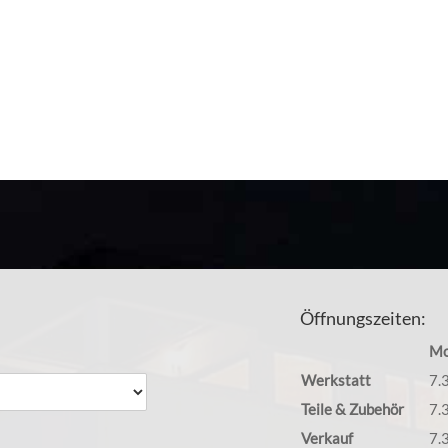
service in unserer Mercedes Werkstatt im Raum Heumaden und infor
eugwäsche sowie die Reinigung des Innenraums. Im nächsten Schritt g
. Von der Beseitigung unangenehmer Gerüche bis zu SmallRepair. Da
Öffnungszeiten:
Mo
Werkstatt
7.
Teile & Zubehör
7.
Verkauf
7.