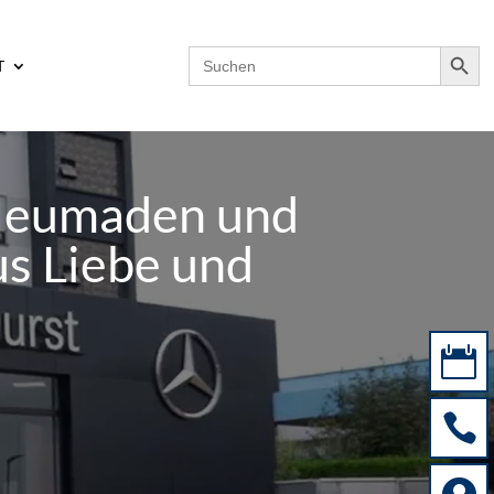
Search Button
Search
T
for:
 Heumaden und
s Liebe und

