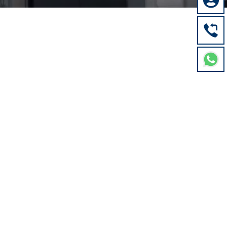

ervice? In unserer Mercedes Werkstatt für
turen und Pflege bis hin zu HU/AU-Abnahme und
ng
 Ihre permanente Mobilität benötigen Sie ein
ahrzeug. Regelmäßiger Service und
hrer Mercedes Werkstatt im Raum Heumaden
sigkeit und Werterhalt Ihres Mercedes. In