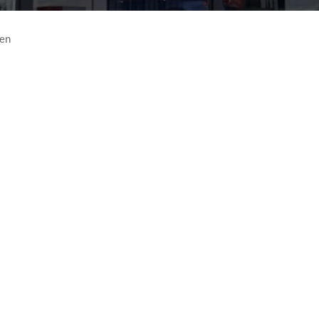
en
rcedes-Benz oder smart und sind auf der Suche nach einem Rundums
uns mit größter Sorgfalt um Ihr Fahrzeug. Von Wartung über Repara
tatkräftig zur Seite.
egelmäßiger Inspektion und Wartu
Ob beruflich oder privat, für
zuverlässiges und sicheres F
kontinuierliche Pflege in I
steigern Sicherheit, Zuverläs