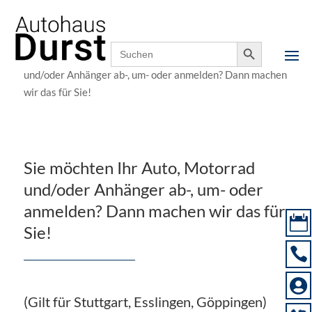
Notfallnummer,
07158 9000-0
24h erreichbar
Search Button
Search
for:
Startseite
»
Service
»
Sie möchten Ihr Auto, Motorrad
und/oder Anhänger ab-, um- oder anmelden? Dann machen
wir das für Sie!
Sie möchten Ihr Auto, Motorrad
und/oder Anhänger ab-, um- oder
anmelden? Dann machen wir das für

Sie!


(Gilt für Stuttgart, Esslingen, Göppingen)