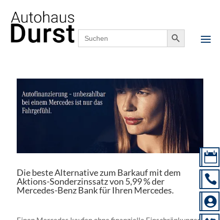
Startseite
»
Verkauf
»
Gebrauchtwagen
»
Sonderzinssatz
Search Button
Search
5,99%
for:

Die beste Alternative zum Barkauf mit dem

Aktions-Sonderzinssatz von 5,99 % der
Mercedes-Benz Bank für Ihren Mercedes.
