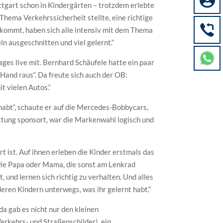

tgart schon in Kindergärten – trotzdem erlebte
Thema Verkehrssicherheit stellte, eine richtige
kommt, haben sich alle intensiv mit dem Thema
n ausgeschnitten und viel gelernt.“
es live mit. Bernhard Schäufele hatte ein paar
„Hand raus“. Da freute sich auch der OB:
it vielen Autos.“
ehabt“, schaute er auf die Mercedes-Bobbycars,
tung sponsort, war die Markenwahl logisch und
 ist. Auf ihnen erleben die Kinder erstmals das
, wie Papa oder Mama, die sonst am Lenkrad
 und lernen sich richtig zu verhalten. Und alles
eren Kindern unterwegs, was ihr gelernt habt.“
a gab es nicht nur den kleinen
erkehrs- und Straßenschilder), ein