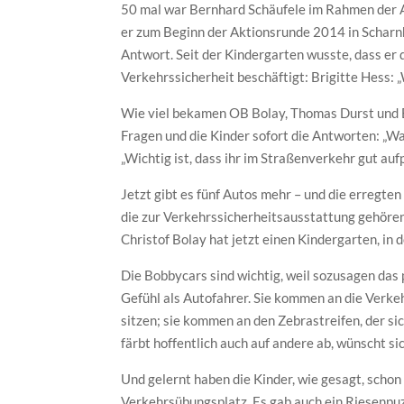
50 mal war Bernhard Schäufele im Rahmen der A
er zum Beginn der Aktionsrunde 2014 in Scharnh
Antwort. Seit der Kindergarten wusste, dass e
Verkehrssicherheit beschäftigt: Brigitte Hess:
Wie viel bekamen OB Bolay, Thomas Durst und Be
Fragen und die Kinder sofort die Antworten: „Was
„Wichtig ist, dass ihr im Straßenverkehr gut auf
Jetzt gibt es fünf Autos mehr – und die erregte
die zur Verkehrssicherheitsausstattung gehöre
Christof Bolay hat jetzt einen Kindergarten, in
Die Bobbycars sind wichtig, weil sozusagen das 
Gefühl als Autofahrer. Sie kommen an die Verkeh
sitzen; sie kommen an den Zebrastreifen, der sic
färbt hoffentlich auch auf andere ab, wünscht s
Und gelernt haben die Kinder, wie gesagt, schon
Verkehrsübungsplatz. Es gab auch ein Riesenpuz