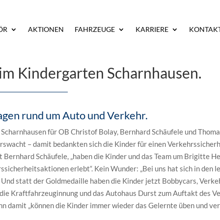
m Kindergarten Scharnhausen.
ÖR
AKTIONEN
FAHRZEUGE
KARRIERE
KONTAK
g im Kindergarten Scharnhausen.
ragen rund um Auto und Verkehr.
 Scharnhausen für OB Christof Bolay, Bernhard Schäufele und Thoma
hrswacht – damit bedankten sich die Kinder für einen Verkehrssicher
gt Bernhard Schäufele, „haben die Kinder und das Team um Brigitte H
ssicherheitsaktionen erlebt“. Kein Wunder: „Bei uns hat sich in den
. Und statt der Goldmedaille haben die Kinder jetzt Bobbycars, Verke
die Kraftfahrzeuginnung und das Autohaus Durst zum Auftakt des Ve
nn damit „können die Kinder immer wieder das Gelernte üben und vert