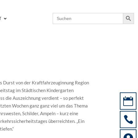
Search Button
Search
T
for:
s Durst von der Kraftfahrzeuginnung Region
heitstag im Städtischen Kindergarten
ess die Auszeichnung verdient – so perfekt

 letzten Wochen ganz ganz viel um das Thema
hrswesten, Schilder, Ampeln – kurz eine

rkehrssicherheitstages überreichten. „Ein
iefen.“