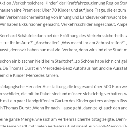
ktion „Verkehrssichere Kinder“ der Kraftfahrzeuginnung Region Stut
ausen eine Premiere: Über 70 Kinder und auf jede Frage, die er zum 
r den Verkehrssicherheitstag von Innung und Landesverkehrswacht be
 „Wir haben Exkursionen gemacht, Verkehrsschilder angeschaut, Ampel
rnhard Schäufele dann bei der Eröffnung des Verkehrssicherheitstag
 tut ihr im Auto?“ „Anschnallen“. „Was macht ihr am Zebrastreifen?“ 
passt, denn wir haben nun mal viel Verkehr, denn wir sind eine Stadt m
n schon ein bisschen Neid beim Stadtchef, „so Schöne habe ich nicht g
n. Da Thomas Durst ein Mercedes-Benz Autohaus hat und die Ausstat
 dem die Kinder Mercedes fahren.
pädagogische Herz der Ausstattung, die insgesamt über 500 Euro wert
rsschilder, die mit im Paket sind und müssen sich richtig verhalten
h mit ein paar Handgriffen im Garten des Kindergartens anlegen lässt,
ich Thomas Durst: „Wenn ihr nach Hause geht, dann zeigt auch den and
 eine ganze Menge, wie sich am Verkehrssicherheitstag zeigte. Denn d
zle (eine Stadt mit vielen Verkehrssituationen), ein Groß-Memory (V