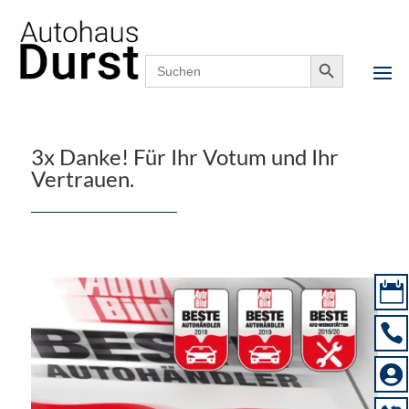
Startseite
»
Allgemein
»
3x Danke! Für Ihr Votum und Ihr
Search Button
Search
Vertrauen.
for:
3x Danke! Für Ihr Votum und Ihr
Vertrauen.


