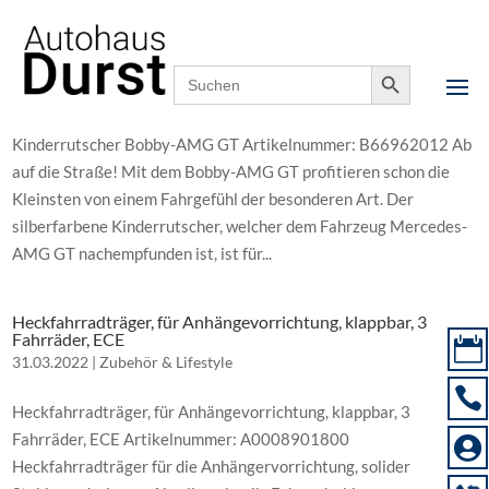
Search Button
Kinderrutscher Bobby-AMG GT
Search
for:
31.03.2022
|
Zubehör & Lifestyle
Kinderrutscher Bobby-AMG GT Artikelnummer: B66962012 Ab
auf die Straße! Mit dem Bobby-AMG GT profitieren schon die
Kleinsten von einem Fahrgefühl der besonderen Art. Der
silberfarbene Kinderrutscher, welcher dem Fahrzeug Mercedes-
AMG GT nachempfunden ist, ist für...
Heckfahrradträger, für Anhängevorrichtung, klappbar, 3
Fahrräder, ECE

31.03.2022
|
Zubehör & Lifestyle

Heckfahrradträger, für Anhängevorrichtung, klappbar, 3
Fahrräder, ECE Artikelnummer: A0008901800

Heckfahrradträger für die Anhängervorrichtung, solider